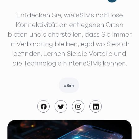
Entdecken Sie, wie eSIMs nahtlose
Konnektivität an entlegenen Orten
bieten und sicherstellen, dass Sie immer
in Verbindung bleiben, egal wo Sie sich
befinden. Lernen Sie die Vorteile und
die Technologie hinter eSIMs kennen.
eSim