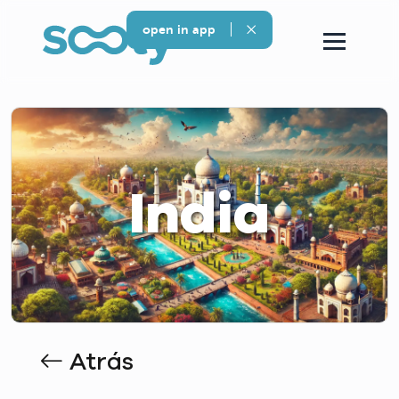
open in app
India
Atrás