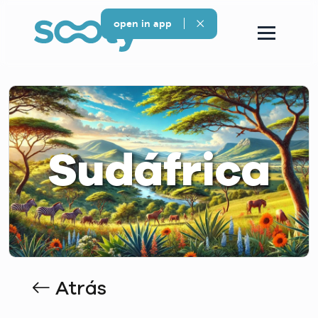
open in app
Sudáfrica
Atrás