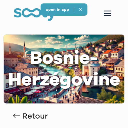
open in app
Bosnie-
Herzégovine
Retour