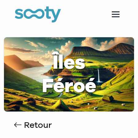
Îles
Féroé
Retour