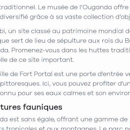
t traditionnel. Le musée de l’Ouganda offre
iversifié grâce à sa vaste collection d’obj
i, un site classé au patrimoine mondial 
ique sert de lieu de sépulture aux rois du
nda. Promenez-vous dans les huttes tradit
le de ce site important.
ville de Fort Portal est une porte d'entré
e pittoresques. Ici, vous pouvez profiter 
, connu pour ses eaux calmes et son envi
ntures fauniques
nda est sans égale, offrant une gamme de
ts tropicales et aux montagnes. Le parc n