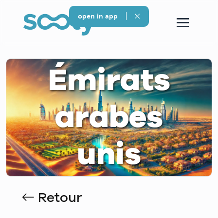
open in app
Émirats
arabes
unis
Retour