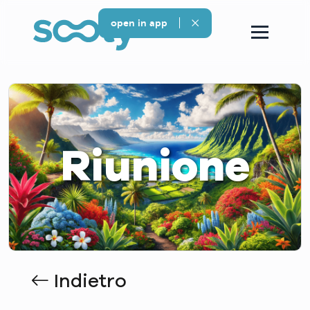
open in app
Riunione
Indietro