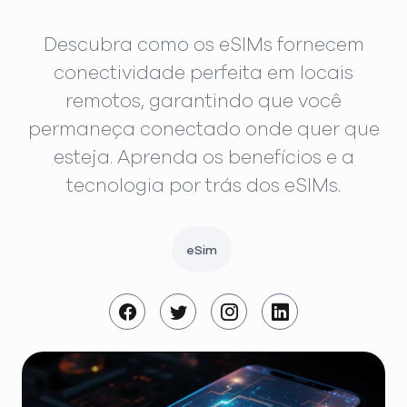
Descubra como os eSIMs fornecem
conectividade perfeita em locais
remotos, garantindo que você
permaneça conectado onde quer que
esteja. Aprenda os benefícios e a
tecnologia por trás dos eSIMs.
eSim