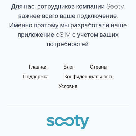
Для нас, сотрудников компании Sooty,
важнее всего ваше подключение.
Именно поэтому мы разработали наше
приложение eSIM с учетом ваших
потребностей.
Главная
Блог
Страны
Поддержка
Конфиденциальность
Условия