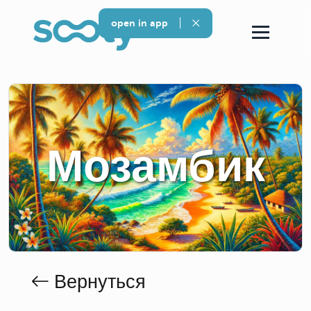
open in app
Мозамбик
Вернуться