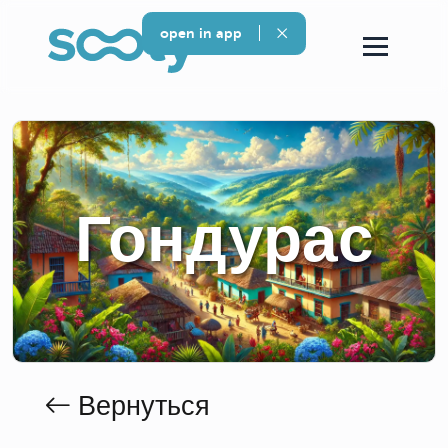
open in app
Гондурас
Вернуться