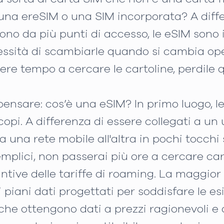
 una ereSIM o una SIM incorporata? A diff
efono da più punti di accesso, le eSIM sono
cessità di scambiarle quando si cambia ope
ere tempo a cercare le cartoline, perdile q
pensare: cos’è una eSIM? In primo luogo, 
opi. A differenza di essere collegati a un u
 una rete mobile all'altra in pochi tocchi 
emplici, non passerai più ore a cercare cart
ntive delle tariffe di roaming. La maggior
i piani dati progettati per soddisfare le 
 che ottengono dati a prezzi ragionevoli e q