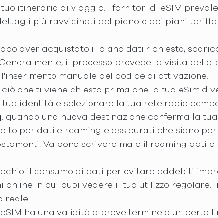
l tuo itinerario di viaggio. I fornitori di eSIM preva
ettagli più ravvicinati del piano e dei piani tariffar
dopo aver acquistato il piano dati richiesto, scarica
. Generalmente, il processo prevede la visita della 
 l'inserimento manuale del codice di attivazione.
 ciò che ti viene chiesto prima che la tua eSim div
tua identità e selezionare la tua rete radio compa
g
: quando una nuova destinazione conferma la tua 
celto per dati e roaming e assicurati che siano pe
ostamenti. Va bene scrivere male il roaming dati e 
'occhio il consumo di dati per evitare addebiti impre
nline in cui puoi vedere il tuo utilizzo regolare. Ino
o reale.
o eSIM ha una validità a breve termine o un certo lim