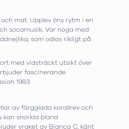
 och mat. Upplev öns rytm i en
 och socamusik. Var noga med
dnejlika, som odlas rikligt på
ort med vidsträckt utsikt över
rbjuder fascinerande
sion 1983.
llar av färgglada korallrev och
u kan snorkla bland
juder vraket av Bianca C, känt