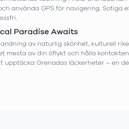
h använda GPS för navigering. Sotiga eSim-
ssfri.
cal Paradise Awaits
andning av naturlig skönhet, kulturell ri
et mesta av din öflykt och hålla kontakte
tt upptäcka Grenadas läckerheter – en de