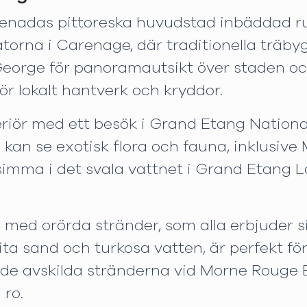
, Grenadas pittoreska huvudstad inbäddad
orna i Carenage, där traditionella träby
t George för panoramautsikt över staden 
för lokalt hantverk och kryddor.
riör med ett besök i Grand Etang Nation
kan se exotisk flora och fauna, inklusiv
simma i det svala vattnet i Grand Etang La
d med orörda stränder, som alla erbjuder 
ta sand och turkosa vatten, är perfekt för
ill de avskilda stränderna vid Morne Rouge
 ro.