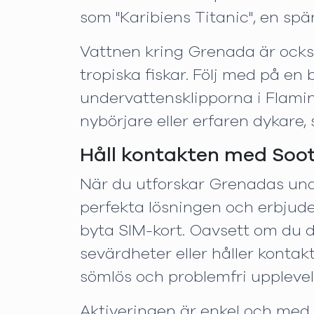
som "Karibiens Titanic", en sp
Vattnen kring Grenada är också 
tropiska fiskar. Följ med på en
undervattensklipporna i Flamin
nybörjare eller erfaren dykare,
Håll kontakten med Soo
När du utforskar Grenadas unde
perfekta lösningen och erbjude
byta SIM-kort. Oavsett om du d
sevärdheter eller håller kont
sömlös och problemfri upplevel
Aktiveringen är enkel och med