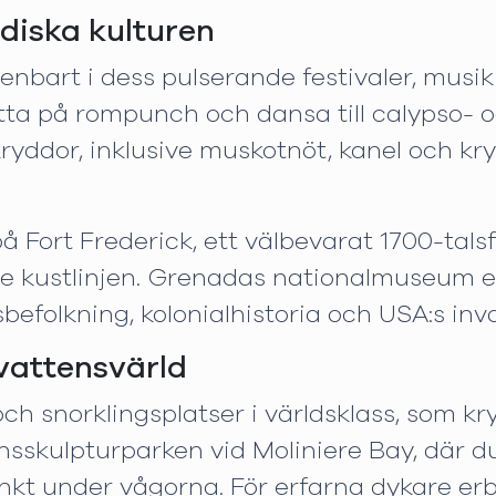
diska kulturen
enbart i dess pulserande festivaler, musik
utta på rompunch och dansa till calypso-
ddor, inklusive muskotnöt, kanel och kryd
 Fort Frederick, ett välbevarat 1700-talsf
e kustlinjen. Grenadas nationalmuseum e
efolkning, kolonialhistoria och USA:s inva
vattensvärld
ch snorklingsplatser i världsklass, som kry
ensskulpturparken vid Moliniere Bay, där d
kt under vågorna. För erfarna dykare erb