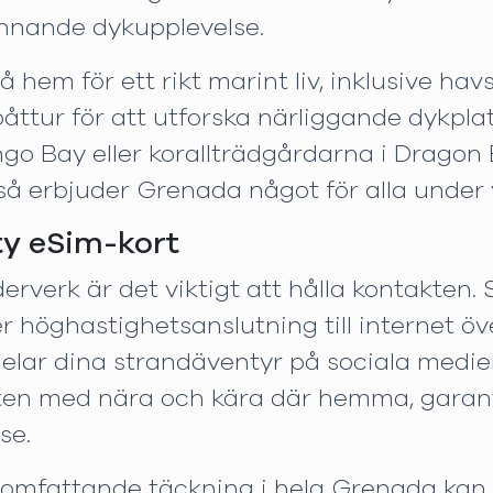
ännande dykupplevelse.
hem för ett rikt marint liv, inklusive hav
 båttur för att utforska närliggande dykpla
go Bay eller korallträdgårdarna i Dragon
 så erbjuder Grenada något för alla under 
ty eSim-kort
rverk är det viktigt att hålla kontakten.
r höghastighetsanslutning till internet ö
elar dina strandäventyr på sociala medier
akten med nära och kära där hemma, garan
se.
 omfattande täckning i hela Grenada kan