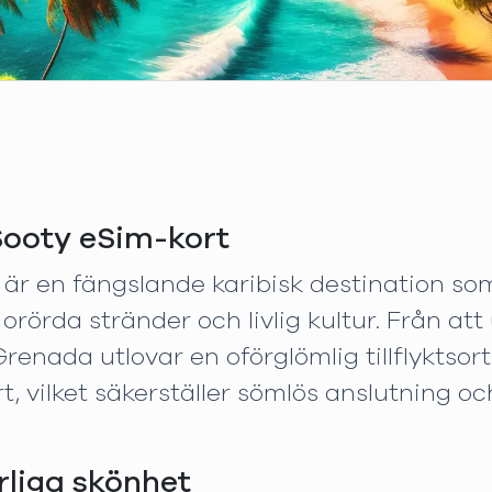
ooty eSim-kort
, är en fängslande karibisk destination s
rörda stränder och livlig kultur. Från att ut
, Grenada utlovar en oförglömlig tillflyktso
, vilket säkerställer sömlös anslutning o
liga skönhet