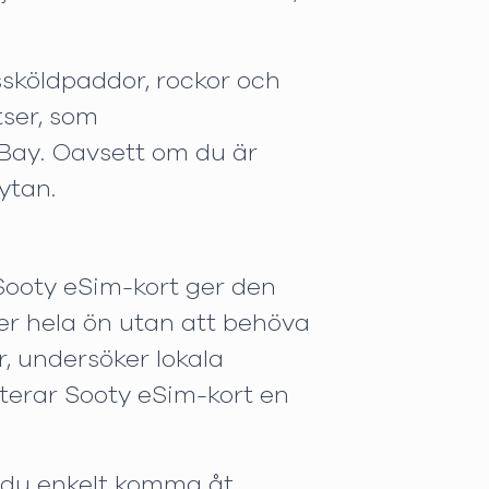
ssköldpaddor, rockor och
tser, som
 Bay. Oavsett om du är
ytan.
 Sooty eSim-kort ger den
ver hela ön utan att behöva
, undersöker lokala
terar Sooty eSim-kort en
 du enkelt komma åt