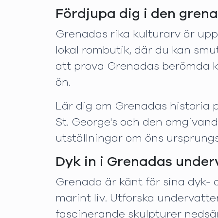
Fördjupa dig i den grena
Grenadas rika kulturarv är upp
lokal rombutik, där du kan sm
att prova Grenadas berömda kry
ön.
Lär dig om Grenadas historia på
St. George's och den omgivand
utställningar om öns ursprungsb
Dyk in i Grenadas under
Grenada är känt för sina dyk- o
marint liv. Utforska undervatt
fascinerande skulpturer nedsän