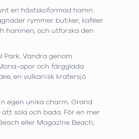
 runt en hästskoformad hamn.
ggnader rymmer butiker, kaféer
och hamnen, och utforska den
al Park. Vandra genom
e Mona-apor och färgglada
ke, en vulkanisk kratersjö
sin egen unika charm. Grand
 att sola och bada. För en mer
 Beach eller Magazine Beach,