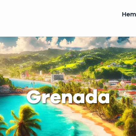
He
Grenada