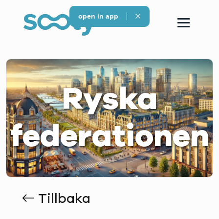
open in app
Ryska
federationen
Tillbaka