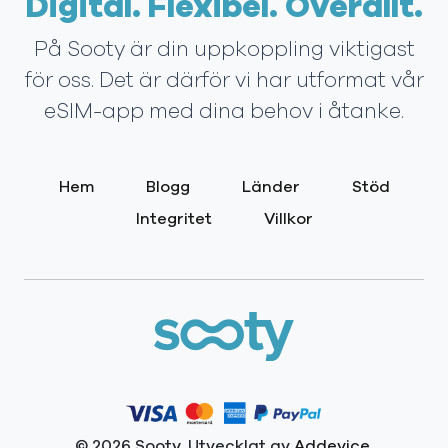
Digital. Flexibel. Överallt.
På Sooty är din uppkoppling viktigast
för oss. Det är därför vi har utformat vår
eSIM-app med dina behov i åtanke.
Hem
Blogg
Länder
Stöd
Integritet
Villkor
© 2026 Sooty. Utvecklat av
Addevice
.