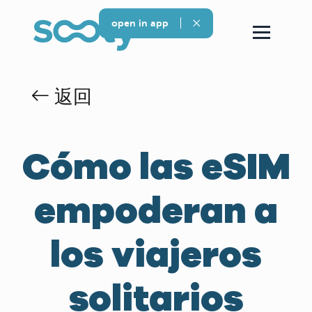
open in app
返回
Cómo las eSIM
empoderan a
los viajeros
solitarios