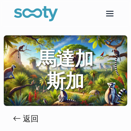
馬達加
斯加
返回