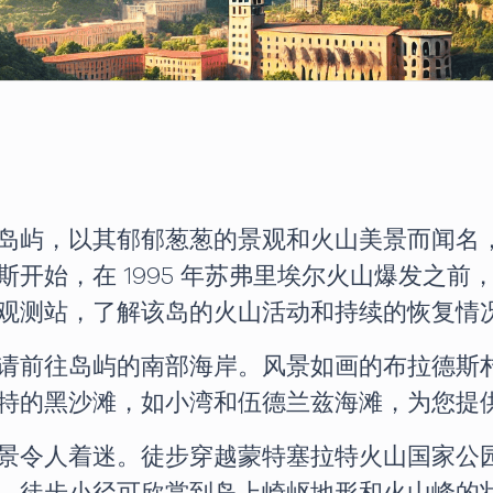
岛屿，以其郁郁葱葱的景观和火山美景而闻名
开始，在 1995 年苏弗里埃尔火山爆发之
观测站，了解该岛的火山活动和持续的恢复情
请前往岛屿的南部海岸。风景如画的布拉德斯
特的黑沙滩，如小湾和伍德兰兹海滩，为您提
景令人着迷。徒步穿越蒙特塞拉特火山国家公