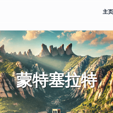
主
蒙特塞拉特