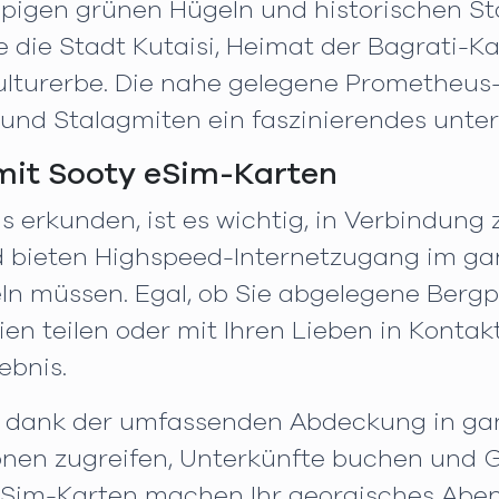
ppigen grünen Hügeln und historischen Stä
ie die Stadt Kutaisi, Heimat der Bagrati-K
lturerbe. Die nahe gelegene Prometheus-H
nd Stalagmiten ein faszinierendes unter
mit Sooty eSim-Karten
erkunden, ist es wichtig, in Verbindung 
d bieten Highspeed-Internetzugang im gan
n müssen. Egal, ob Sie abgelegene Bergp
n teilen oder mit Ihren Lieben in Kontak
ebnis.
nd dank der umfassenden Abdeckung in ga
onen zugreifen, Unterkünfte buchen und G
eSim-Karten machen Ihr georgisches Ab