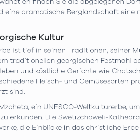
wanetien finden Sie die abgelegenen Dörf
nd eine dramatische Berglandschaft ein
eorgische Kultur
rbe ist tief in seinen Traditionen, seiner
m traditionellen georgischen Festmahl ode
ben und köstliche Gerichte wie Chatschap
rschiedene Fleisch- und Gemüsesorten pro
t sind.
 Mzcheta, ein UNESCO-Weltkulturerbe, um 
 zu erkunden. Die Swetizchoweli-Kathedra
rke, die Einblicke in das christliche Erbe