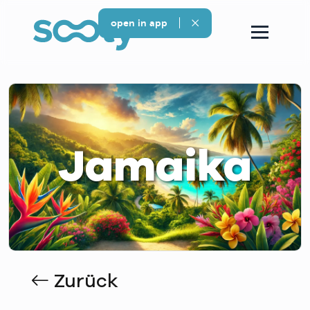
open in app
Jamaika
Zurück