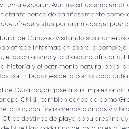
vitan a explorar. Admire sitios emblemáti
lotante conocido cariñosamente como la "
ue ofrece vistas panorámicas del puerto
ltural de Curazao visitando sus numeroso
da ofrece información sobre la compleja hi
d, el colonialismo y la diáspora africana
la historia y el patrimonio natural de la i
las contribuciones de la comunidad judía
l de Curazao, diríjase a sus impresionante
enepa Chiki , también conocida como Grot
e la isla, con finas arenas blancas y vib
 Otros destinos de playa populares incluy
a de Blue Bay, cada una de las cuales ofr