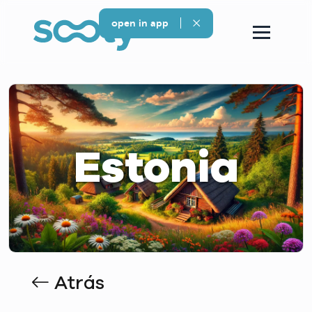
open in app
Estonia
Atrás