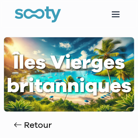
Îles Vierges
britanniques
Retour