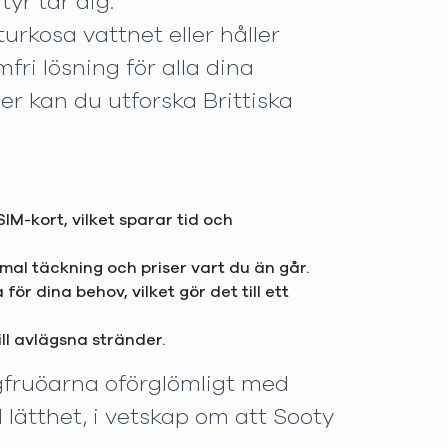
tyr tar dig.
rkosa vattnet eller håller
ri lösning för alla dina
r kan du utforska Brittiska
SIM-kort, vilket sparar tid och
imal täckning och priser vart du än går.
r dina behov, vilket gör det till ett
ill avlägsna stränder.
ngfruöarna oförglömligt med
 lätthet, i vetskap om att Sooty