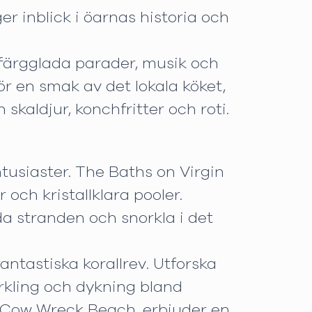
er inblick i öarnas historia och
d färgglada parader, musik och
ör en smak av det lokala köket,
skaldjur, konchfritter och roti.
tusiaster. The Baths on Virgin
och kristallklara pooler.
da stranden och snorkla i det
antastiska korallrev. Utforska
orkling och dykning bland
h Cow Wreck Beach, erbjuder en