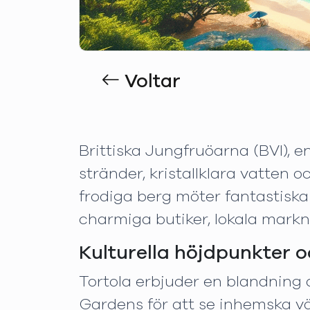
Voltar
Brittiska Jungfruöarna (BVI), e
stränder, kristallklara vatten o
frodiga berg möter fantastisk
charmiga butiker, lokala markna
Kulturella höjdpunkter o
Tortola erbjuder en blandning a
Gardens för att se inhemska väx