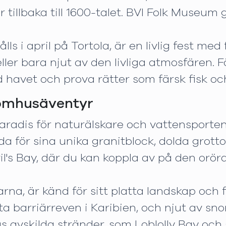
tillbaka till 1600-talet. BVI Folk Museum g
ls i april på Tortola, är en livlig fest me
ller bara njut av den livliga atmosfären. F
 havet och prova rätter som färsk fisk och 
tomhusäventyr
paradis för naturälskare och vattensporten
 för sina unika granitblock, dolda grottor 
l's Bay, där du kan koppla av på den orör
na, är känd för sitt platta landskap och f
ta barriärreven i Karibien, och njut av sn
s avskilda stränder, som Loblolly Bay oc