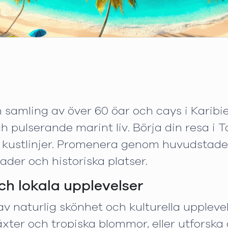
n samling av över 60 öar och cays i Karibie
ch pulserande marint liv. Börja din resa i T
a kustlinjer. Promenera genom huvudstad
der och historiska platser.
ch lokala upplevelser
v naturlig skönhet och kulturella upplevel
ter och tropiska blommor, eller utforska 