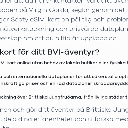
äller att du håller kontakten vart ditt även
baden på Virgin Gorda, seglar genom det tu
r Sooty eSIM-kort en pålitlig och problemf
 nätverkstäckning och prisvärda dataplane
 vetskap om att du alltid är uppkopplad.
kort för ditt BVI-äventyr?
IM-kort online utan behov av lokala butiker eller fysiska 
la och internationella dataplaner för att säkerställa opt
nskraftiga priser och en rad dataplaner skräddarsydda fö
täckning över Brittiska Jungfruöarna, från livliga städer t
onen och gör ditt äventyr på Brittiska Ju
, dela dina erfarenheter och utforska med