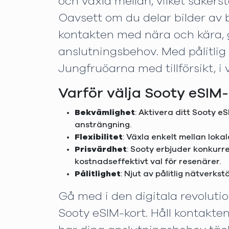
och växla mellan, vilket säkerst
Oavsett om du delar bilder av 
kontakten med nära och kära, ge
anslutningsbehov. Med pålitlig
Jungfruöarna med tillförsikt, i
Varför välja Sooty eSIM-
Bekvämlighet
: Aktivera ditt Sooty eS
ansträngning.
Flexibilitet
: Växla enkelt mellan loka
Prisvärdhet
: Sooty erbjuder konkurre
kostnadseffektivt val för resenärer.
Pålitlighet
: Njut av pålitlig nätverks
Gå med i den digitala revoluti
Sooty eSIM-kort. Håll kontakten