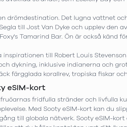
 en drömdestination. Det lugna vattnet o
 Segla till Jost Van Dyke och upplev den 
xy's Tamarind Bar. Ön är också känd för 
inspirationen till Robert Louis Stevensons
och dykning, inklusive indianerna och gro
k färgglada korallrev, tropiska fiskar och
ty eSIM-kort
ruöarnas fridfulla stränder och livfulla kul
plevelse. Med Sooty eSIM-kort kan du sli
gång till globala nätverk. Sooty eSIM-kort 