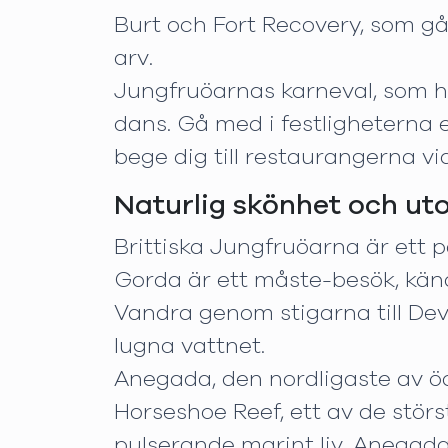
Burt och Fort Recovery, som går 
arv.
Jungfruöarnas karneval, som hål
dans. Gå med i festligheterna e
bege dig till restaurangerna vid
Naturlig skönhet och u
Brittiska Jungfruöarna är ett 
Gorda är ett måste-besök, kända
Vandra genom stigarna till Devi
lugna vattnet.
Anegada, den nordligaste av öar
Horseshoe Reef, ett av de störs
pulserande marint liv. Anegada