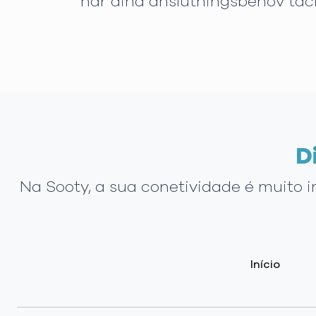
har dina anslutningsbehov täc
D
Na Sooty, a sua conetividade é muito 
Início