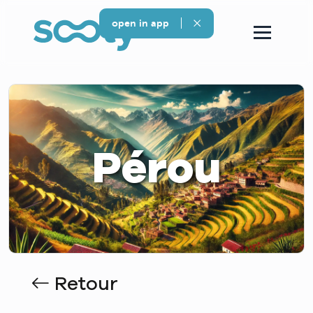
open in app
Pérou
Retour