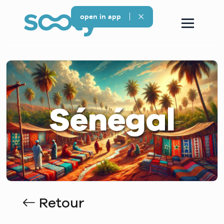
open in app
Sénégal
Retour