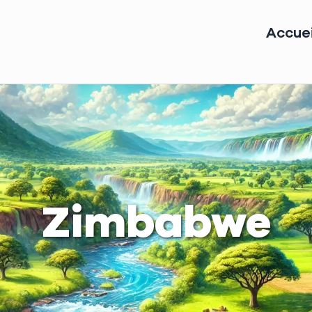
Accuei
Zimbabwe