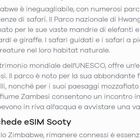
abwe è ineguagliabile, con numerosi parch
nze di safari. Il Parco nazionale di Hwang
to per le sue vaste mandrie di elefanti e
ardi e giraffe. I safari guidati e i safari a 
eature nel loro habitat naturale.
atrimonio mondiale dell'UNESCO, offre un'
i. Il parco è noto per la sua abbondante f
li, nonché per i suoi paesaggi mozzafiato d
sul fiume Zambesi consentono un incontro i
bevono in riva all'acqua e avvistare una var
chede eSIM Sooty
ello Zimbabwe, rimanere connessi è essenzi