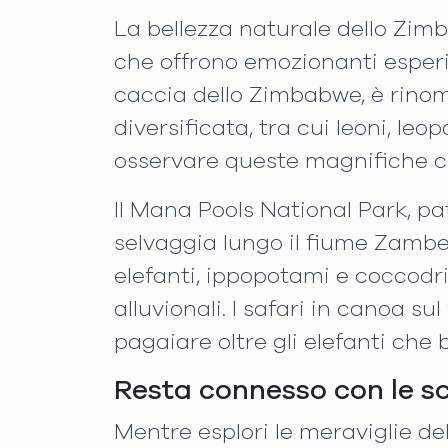
La bellezza naturale dello Zimb
che offrono emozionanti esperie
caccia dello Zimbabwe, è rinoma
diversificata, tra cui leoni, leop
osservare queste magnifiche cr
Il Mana Pools National Park, p
selvaggia lungo il fiume Zambes
elefanti, ippopotami e coccodril
alluvionali. I safari in canoa 
pagaiare oltre gli elefanti che 
Resta connesso con le s
Mentre esplori le meraviglie d