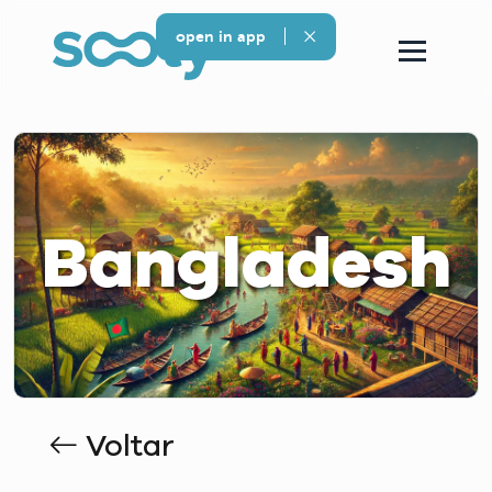
open in app
Bangladesh
Voltar