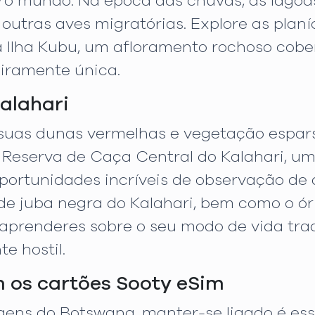
ro mundo. Na época das chuvas, as lago
outras aves migratórias. Explore as plan
a Ilha Kubu, um afloramento rochoso cobe
iramente única.
alahari
 suas dunas vermelhas e vegetação espar
A Reserva de Caça Central do Kalahari, u
oportunidades incríveis de observação de 
 juba negra do Kalahari, bem como o órix
aprenderes sobre o seu modo de vida tra
e hostil.
 os cartões Sooty eSim
gens do Botswana, manter-se ligado é ess