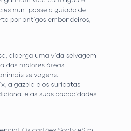
as ganham vida com água e
ícies num passeio guiado de
rto por antigos embondeiros,
sa, alberga uma vida selvagem
ma das maiores áreas
animais selvagens.
, a gazela e os suricatas.
dicional e as suas capacidades
encial. Os cartões Sooty eSim