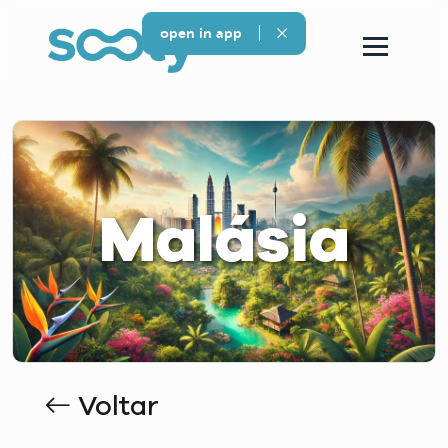
open in app
Malásia
Voltar