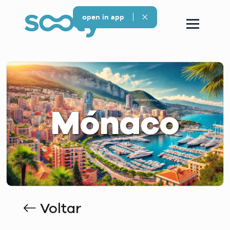
open in app
Mónaco
Voltar