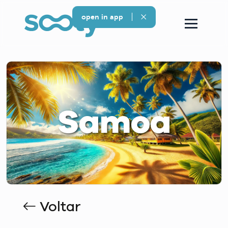
open in app
Samoa
Voltar