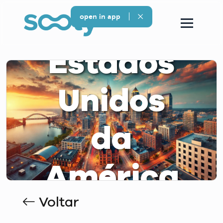
open in app
Estados
Unidos
da
América
Voltar