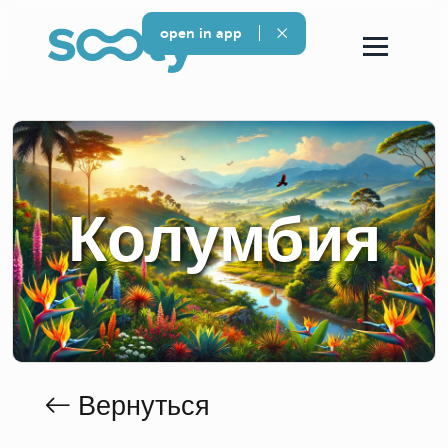
open in app
Колумбия
Вернуться