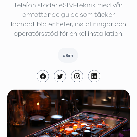
telefon stöder eSIM-teknik med vår
omfattande guide som täcker
kompatibla enheter, inställningar och
operatörsstöd för enkel installation.
eSim