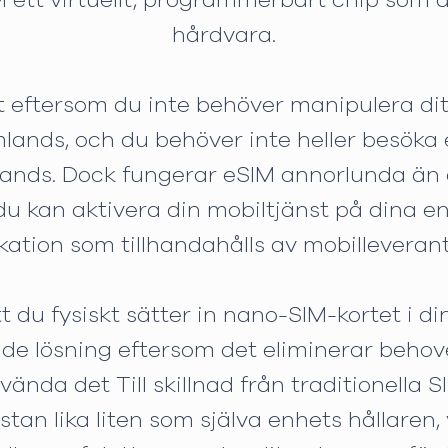
 ett virtuellt, programmerbart chip som ä
hårdvara.
 eftersom du inte behöver manipulera dit
ands, och du behöver inte heller besöka e
ands. Dock fungerar eSIM annorlunda än a
du kan aktivera din mobiltjänst på dina enh
kation som tillhandahålls av mobilleveran
t du fysiskt sätter in nano-SIM-kortet i d
nde lösning eftersom det eliminerar behove
vända det Till skillnad från traditionella 
an lika liten som själva enhets hållaren, 