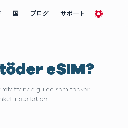
ジ
国
ブログ
サポート
stöder eSIM?
r omfattande guide som täcker
kel installation.