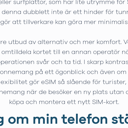
er surfplattor, som har lite utrymme för
t denna dubblett inte är ett hinder för tu
 gör att tillverkare kan göra mer minimalis
rre utbud av alternativ och mer komfort. Va
 omtilldela kortet till en annan operatör n
operationen svår och ta tid. I skarp kontras
onnemang på ett ögonblick och även om du
ibilitet gör eSIM så slående för turister, 
nnemang när de besöker en ny plats utan 
köpa och montera ett nytt SIM-kort.
g om min telefon s