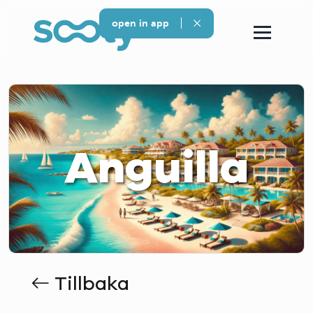
open in app
Anguilla
Tillbaka