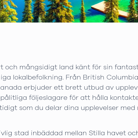
t och mångsidigt land känt för sin fantast
ga lokalbefolkning. Från British Columbias 
anada erbjuder ett brett utbud av uppleve
ålitliga följeslagare för att hålla kontakt
idigt som du delar dina upplevelser med 
livlig stad inbäddad mellan Stilla havet o