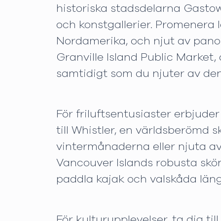
historiska stadsdelarna Gastow
och konstgallerier. Promenera 
Nordamerika, och njut av pano
Granville Island Public Market
samtidigt som du njuter av den
För friluftsentusiaster erbjud
till Whistler, en världsberömd
vintermånaderna eller njuta a
Vancouver Islands robusta skönh
paddla kajak och valskåda läng
För kulturupplevelser, ta dig t