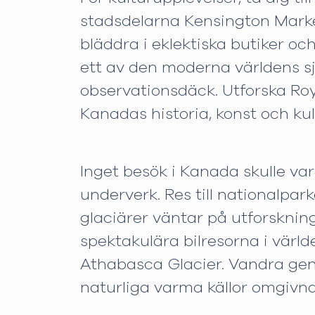
stadsdelarna Kensington Market
bläddra i eklektiska butiker o
ett av den moderna världens s
observationsdäck. Utforska Roy
Kanadas historia, konst och kul
Inget besök i Kanada skulle va
underverk. Res till nationalpa
glaciärer väntar på utforskning
spektakulära bilresorna i värl
Athabasca Glacier. Vandra geno
naturliga varma källor omgivna