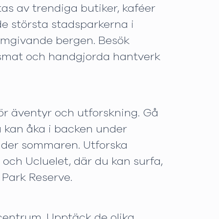
as av trendiga butiker, kaféer
de största stadsparkerna i
 omgivande bergen. Besök
rksmat och handgjorda hantverk
ör äventyr och utforskning. Gå
u kan åka i backen under
under sommaren. Utforska
 och Ucluelet, där du kan surfa,
 Park Reserve.
urcentrum. Upptäck de olika