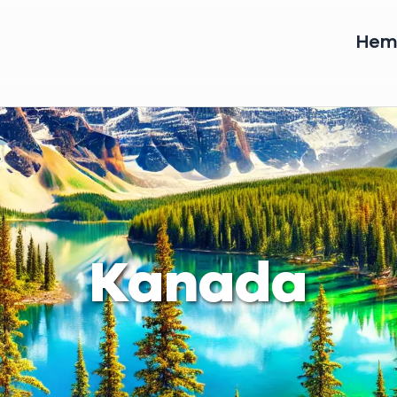
He
Kanada