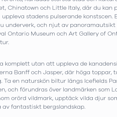
, Chinatown och Little Italy, där du kan 
ch uppleva stadens pulserande konstscen. 
ju underverk, och njut av panoramautsikt 
al Ontario Museum och Art Gallery of Onta
tur.
ra komplett utan att uppleva de kanadensi
rkerna Banff och Jasper, där höga toppar, 
. Ta en naturskön biltur längs Icefields P
den, och förundras över landmärken som L
m orörd vildmark, upptäck vilda djur som 
 av fantastiskt bergslandskap.