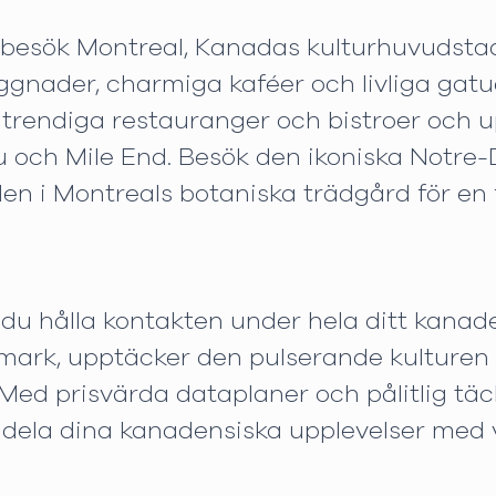
l, besök Montreal, Kanadas kulturhuvudstad
gnader, charmiga kaféer och livliga gatuart
 trendiga restauranger och bistroer och 
eau och Mile End. Besök den ikoniska Notr
i Montreals botaniska trädgård för en frid
du hålla kontakten under hela ditt kanad
mark, upptäcker den pulserande kulturen i
ed prisvärda dataplaner och pålitlig täc
t dela dina kanadensiska upplevelser med