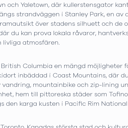
n och Yaletown, där kullerstensgator kant
längs strandväggen i Stanley Park, en av 
ramautsikt över stadens silhuett och de
, där du kan prova lokala råvaror, hantve
 livliga atmosfären.
er British Columbia en mängd möjligheter f
 skidort inbäddad i Coast Mountains, där d
v vandring, mountainbike och zip-lining 
et, hem till pittoreska städer som Tofino
s den karga kusten i Pacific Rim National
ill Toronto, Kanadas största stad och kult