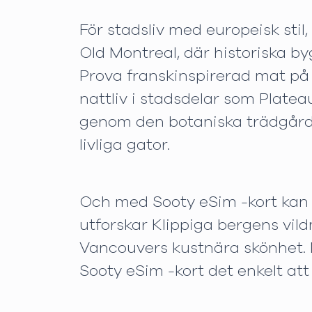
För stadsliv med europeisk sti
Old Montreal, där historiska byg
Prova franskinspirerad mat på
nattliv i stadsdelar som Plat
genom den botaniska trädgården 
livliga gator.
Och med Sooty eSim -kort kan 
utforskar Klippiga bergens vild
Vancouvers kustnära skönhet. M
Sooty eSim -kort det enkelt at