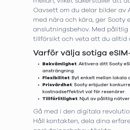
mellan, vilket säkerställer att 
Oavsett om du delar bilder av 
med nära och kära, ger Sooty eS
anslutningsbehov. Med pålitli
tillförsikt och veta att du allti
Varför välja sotiga eSIM-
Bekvämlighet
: Aktivera ditt Sooty eS
ansträngning.
Flexibilitet
: Byt enkelt mellan lokala
Prisvärdhet
: Sooty erbjuder konkurre
kostnadseffektivt val för resenärer.
Tillförlitlighet
: Njut av pålitlig nätv
Gå med i den digitala revoluti
Håll kontakten, dela dina erfa