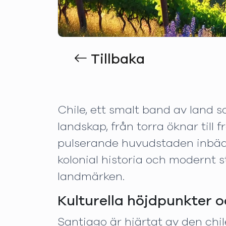
Tillbaka
Chile, ett smalt band av land s
landskap, från torra öknar till
pulserande huvudstaden inbädd
kolonial historia och modernt s
landmärken.
Kulturella höjdpunkter o
Santiago är hjärtat av den chil