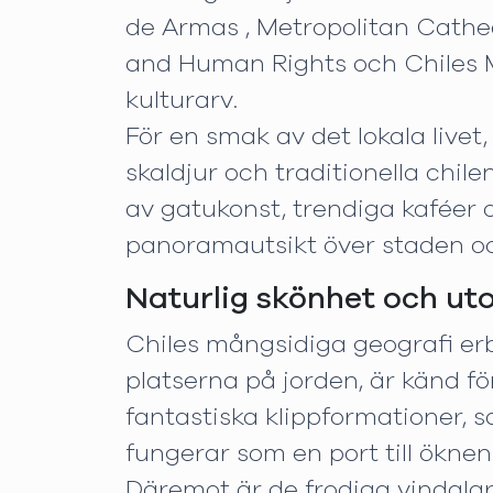
de Armas , Metropolitan Cath
and Human Rights och Chiles Mu
kulturarv.
För en smak av det lokala livet
skaldjur och traditionella chil
av gatukonst, trendiga kaféer o
panoramautsikt över staden o
Naturlig skönhet och u
Chiles mångsidiga geografi er
platserna på jorden, är känd fö
fantastiska klippformationer,
fungerar som en port till ökne
Däremot är de frodiga vindala