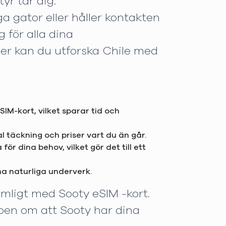
yr tar dig.
a gator eller håller kontakten
 för alla dina
ner kan du utforska Chile med
 SIM-kort, vilket sparar tid och
al täckning och priser vart du än går.
r dina behov, vilket gör det till ett
gsna naturliga underverk.
ömligt med Sooty eSIM -kort.
apen om att Sooty har dina