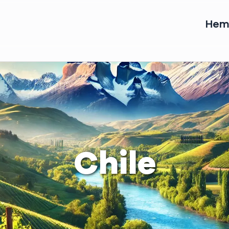
He
Chile