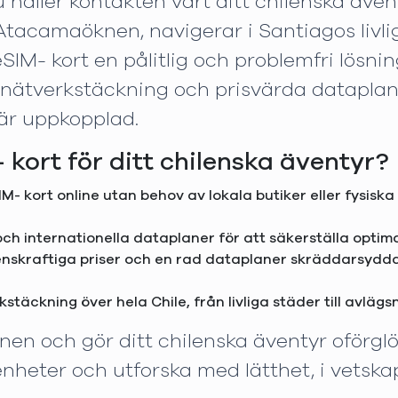
du håller kontakten vart ditt chilenska ävent
Atacamaöknen, navigerar i Santiagos livlig
IM- kort en pålitlig och problemfri lösning
g nätverkstäckning och prisvärda datapla
d är uppkopplad.
 kort för ditt chilenska äventyr?
IM- kort online utan behov av lokala butiker eller fysiska
 och internationella dataplaner för att säkerställa optim
nskraftiga priser och en rad dataplaner skräddarsydda fö
erkstäckning över hela Chile, från livliga städer till avlä
onen och gör ditt chilenska äventyr oförgl
renheter och utforska med lätthet, i vetsk