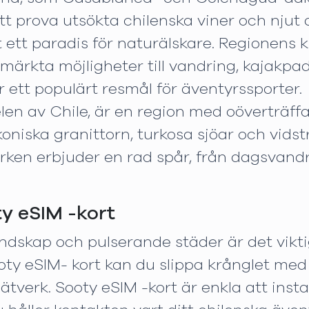
att prova utsökta chilenska viner och njut
 ett paradis för naturälskare. Regionens k
märkta möjligheter till vandring, kajakpad
 är ett populärt resmål för äventyrssporter.
len av Chile, är en region med oöverträffa
oniska granittorn, turkosa sjöar och vidst
arken erbjuder en rad spår, från dagsvan
y eSIM -kort
andskap och pulserande städer är det vikti
ty eSIM- kort kan du slippa krånglet med 
nätverk. Sooty eSIM -kort är enkla att inst