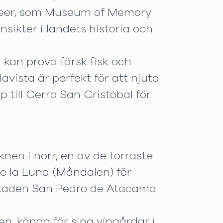
seer, som Museum of Memory
ikter i landets historia och
 kan prova färsk fisk och
avista är perfekt för att njuta
 till Cerro San Cristóbal för
en i norr, en av de torraste
de la Luna (Måndalen) för
. Staden San Pedro de Atacama
, kända för sina vingårdar i