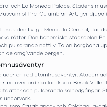
edral och La Moneda Palace. Stadens mu
seum of Pre-Columbian Art, ger djupa ins
, besök den livliga Mercado Central, där du
enska rätter. Den bohemiska stadsdelen Bell
ch pulserande nattliv. Ta en bergbana upp
ch de omgivande bergen.
tomhusäventyr
bjuder en rad utomhusäventyr. Atacamaökn
r sina överjordiska landskap. Besök Valle 
 saltslätter och pulserande solnedgångar
ns underverk.
rna, som Casablanca- och Colchagua-dalen