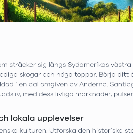
om sträcker sig längs Sydamerikas västra k
 frodiga skogar och höga toppar. Börja ditt
ad i en dal omgiven av Anderna. Santiag
tadsliv, med dess livliga marknader, pulser
ch lokala upplevelser
enska kulturen. Utforska den historiska st