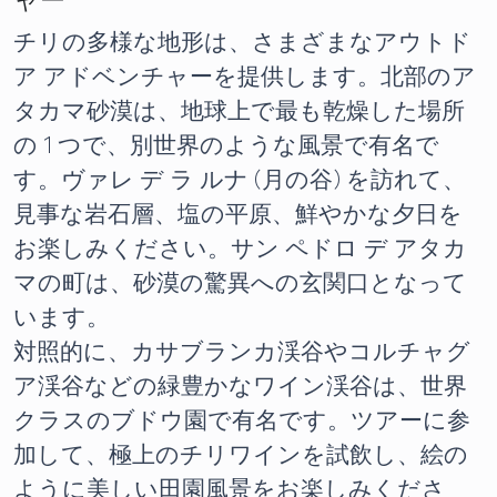
ャー
チリの多様な地形は、さまざまなアウトド
ア アドベンチャーを提供します。北部のア
タカマ砂漠は、地球上で最も乾燥した場所
の 1 つで、別世界のような風景で有名で
す。ヴァレ デ ラ ルナ (月の谷) を訪れて、
見事な岩石層、塩の平原、鮮やかな夕日を
お楽しみください。サン ペドロ デ アタカ
マの町は、砂漠の驚異への玄関口となって
います。
対照的に、カサブランカ渓谷やコルチャグ
ア渓谷などの緑豊かなワイン渓谷は、世界
クラスのブドウ園で有名です。ツアーに参
加して、極上のチリワインを試飲し、絵の
ように美しい田園風景をお楽しみくださ