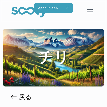
open in app
チリ
戻る