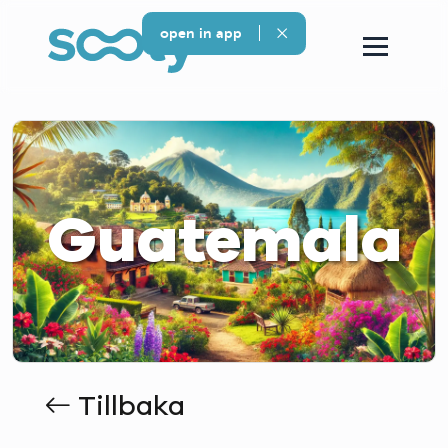
open in app
Guatemala
Tillbaka