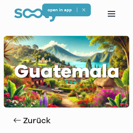
open in app
Guatemala
Zurück