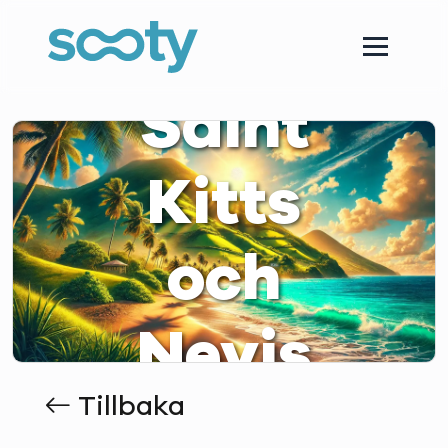
Saint
Kitts
och
Nevis
Tillbaka