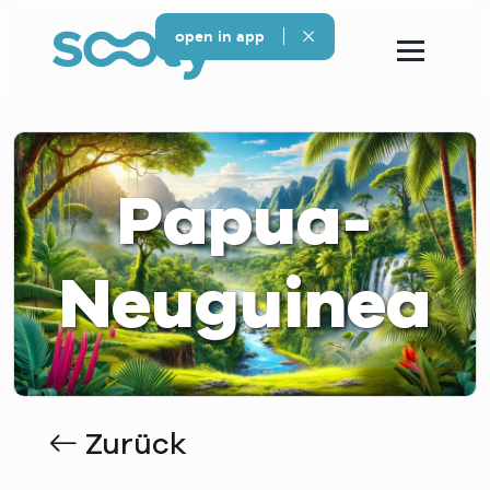
open in app
Papua-
Neuguinea
Zurück