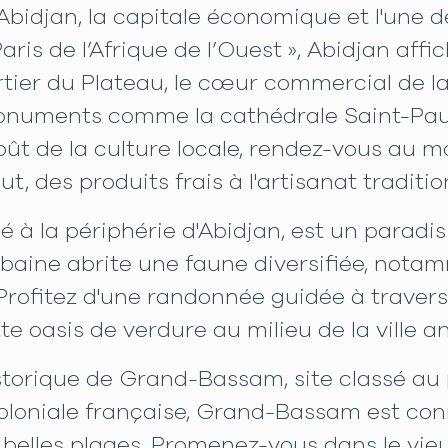
djan, la capitale économique et l'une de
aris de l’Afrique de l’Ouest », Abidjan af
artier du Plateau, le cœur commercial de la
s monuments comme la cathédrale Saint-Pau
ût de la culture locale, rendez-vous au ma
, des produits frais à l'artisanat traditio
é à la périphérie d'Abidjan, est un paradi
rbaine abrite une faune diversifiée, nota
Profitez d'une randonnée guidée à travers 
te oasis de verdure au milieu de la ville a
istorique de Grand-Bassam, site classé a
oloniale française, Grand-Bassam est con
 belles plages. Promenez-vous dans le vieu