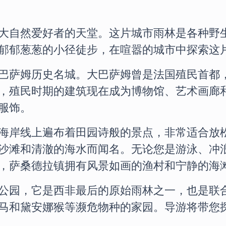
大自然爱好者的天堂。这片城市雨林是各种野
郁郁葱葱的小径徒步，在喧嚣的城市中探索这
巴萨姆历史名城。大巴萨姆曾是法国殖民首都
，殖民时期的建筑现在成为博物馆、艺术画廊
服饰。
海岸线上遍布着田园诗般的景点，非常适合放
沙滩和清澈的海水而闻名。无论您是游泳、冲
，萨桑德拉镇拥有风景如画的渔村和宁静的海
公园，它是西非最后的原始雨林之一，也是联
马和黛安娜猴等濒危物种的家园。导游将带您