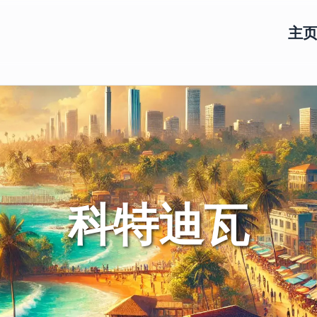
主
科特迪瓦