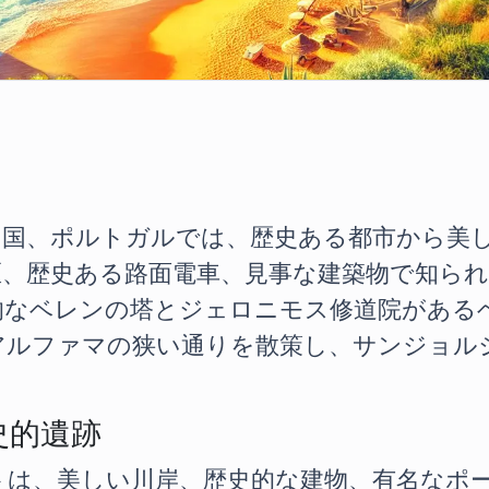
る国、ポルトガルでは、歴史ある都市から美
区、歴史ある路面電車、見事な建築物で知ら
的なベレンの塔とジェロニモス修道院がある
アルファマの狭い通りを散策し、サンジョル
史的遺跡
トは、美しい川岸、歴史的な建物、有名なポ