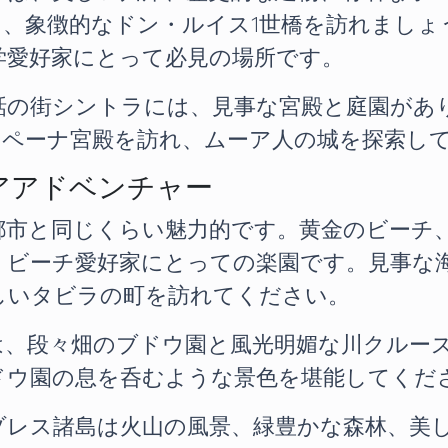
、象徴的なドン・ルイス1世橋を訪れましょ
学愛好家にとって必見の場所です。
話の街シントラには、見事な宮殿と庭園があ
、ペーナ宮殿を訪れ、ムーア人の城を探索し
アアドベンチャー
都市と同じくらい魅力的です。黄金のビーチ
、ビーチ愛好家にとっての楽園です。見事な
しいタビラの町を訪れてください。
は、段々畑のブドウ園と風光明媚な川クルー
ドウ園の息を呑むような景色を堪能してくだ
ゾレス諸島は火山の風景、緑豊かな森林、美