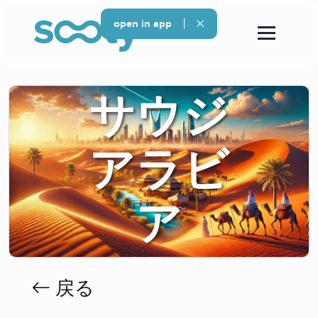
open in app
サウジ
アラビ
ア
戻る