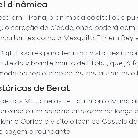
tal dinâmica
a em Tirana, a animada capital que pulsa
, o coração da cidade, onde poderá admir
mportantes como a Mesquita Et'hem Bey e
Dajti Ekspres para ter uma vista deslumb
te do vibrante bairro de Blloku, que já fo
oderno repleto de cafés, restaurantes e 
stóricas de Berat
ade das Mil Janelas", é Património Mund
rvada e um cenário pitoresco ao longo d
em e Gorica e visite o icónico Castelo de
aisagem circundante.