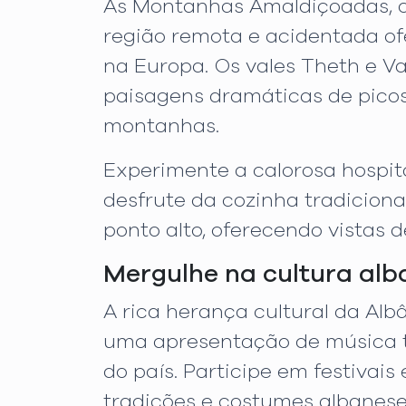
As Montanhas Amaldiçoadas, ou 
região remota e acidentada o
na Europa. Os vales Theth e Va
paisagens dramáticas de picos 
montanhas.
Experimente a calorosa hospit
desfrute da cozinha tradicion
ponto alto, oferecendo vistas
Mergulhe na cultura al
A rica herança cultural da Alb
uma apresentação de música tr
do país. Participe em festiva
tradições e costumes albanese