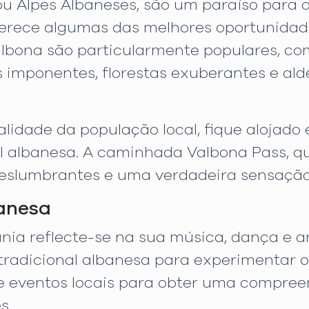
Alpes Albaneses, são um paraíso para os 
ferece algumas das melhores oportunidad
lbona são particularmente populares, com
imponentes, florestas exuberantes e alde
alidade da população local, fique alojad
al albanesa. A caminhada Valbona Pass, qu
 deslumbrantes e uma verdadeira sensação
banesa
ânia reflecte-se na sua música, dança e ar
adicional albanesa para experimentar os
is e eventos locais para obter uma compr
s.