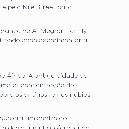
ie pela Nile Street para
 Branco no Al-Mogran Family
abi, onde pode experimentar a
e África. A antiga cidade de
a maior concentração do
bre os antigos reinos núbios
 que era um centro de
râmides e túmulos, oferecendo