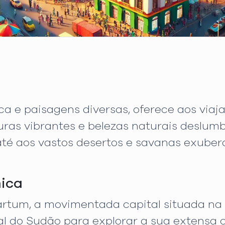
ica e paisagens diversas, oferece aos via
turas vibrantes e belezas naturais deslum
o até aos vastos desertos e savanas exube
mica
um, a movimentada capital situada na co
l do Sudão para explorar a sua extensa c