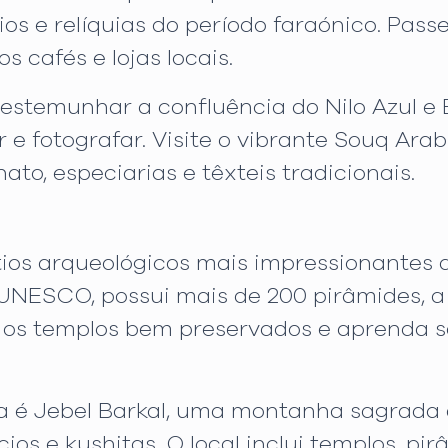
os e relíquias do período faraónico. Passe
os cafés e lojas locais.
estemunhar a confluência do Nilo Azul e
r e fotografar. Visite o vibrante Souq Ar
ato, especiarias e têxteis tradicionais.
ios arqueológicos mais impressionantes d
 UNESCO, possui mais de 200 pirâmides, 
 os templos bem preservados e aprenda so
ória é Jebel Barkal, uma montanha sagrada
ios e kushitas. O local inclui templos, pi